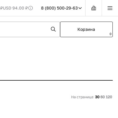
 ₽
USD 94.00 ₽
8 (800) 500-29-63
6
Телефон в
России
О GRANBAZAR
Корзина
8 (800) 500-29-63
ь курс валюты?
О нас
0
рых позиций
пн-пт 09:00 — 18:00
Бренды
ия курс валют.
сб-вс выходной
Контакты
ДОБАВЛЕН В КОРЗИНУ
е заметить
ти на товары.
Заказать звонок
СКИДКА
1
НА СКЛАДЕ
Мы в мессенджерах
WhatsApp
Telegram
На странице
30
60
120
MAX
оп.
Шкаф холодильный с глух. дверью Polair
tola
CV107-S (R290)