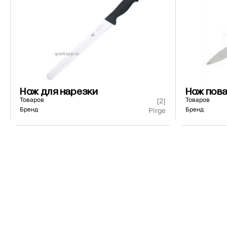
440271/440171
73 ₽
101 ₽
Страна
Материал
К
Нож для нарезки
Нож пов
Товаров
Товаров
[2]
Бренд
Бренд
Pirge