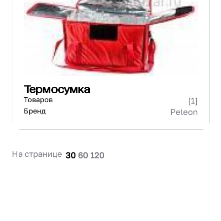
Проектирование
Сервис и монтаж
ПОКУПАТЕЛЯМ
Доставка и оплата
Гарантия и возврат
Лизинг
Термосумка
Акции
Товаров
[1]
О GRANBAZAR
О нас
Бренд
Peleon
Бренды
Контакты
На странице
30
60
120