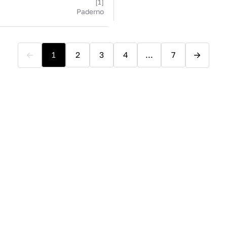
[1]
Paderno
1
2
3
4
...
7