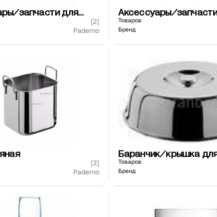
ары/запчасти для
Аксессуары/запчасти
оечных машин
теплового оборудова
Товаров
[2]
Бренд
Paderno
яная
Баранчик/крышка дл
сервировки
Товаров
[2]
Бренд
Paderno