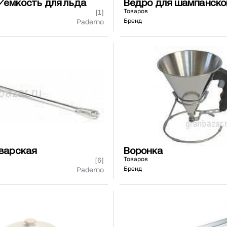
/емкость для льда
Ведро для шампанско
Товаров
[1]
Бренд
Paderno
оварская
Воронка
Товаров
[6]
Бренд
Paderno