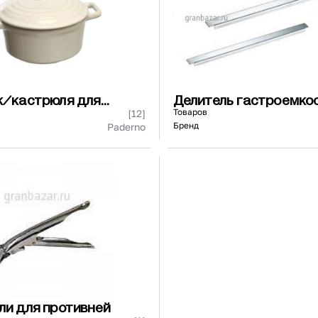
к/кастрюля для
Делитель гастроемко
ия
Товаров
[12]
Бренд
Paderno
ли для противней