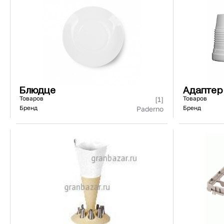
440271/440171
73 ₽
101 ₽
Страна
Материал
К
Блюдце
Адаптер
Товаров
Товаров
[1]
Бренд
Бренд
Paderno