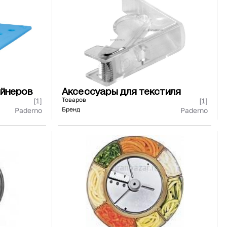
91 480 ₽
В наличии
136 538 ₽
В наличии
Россия
Страна
Россия
олипропилен
Количество дверей
1
В корзину
Купить сейчас
ейнеров
Аксессуары для текстиля
Товаров
[1]
[1]
Бренд
Paderno
Paderno