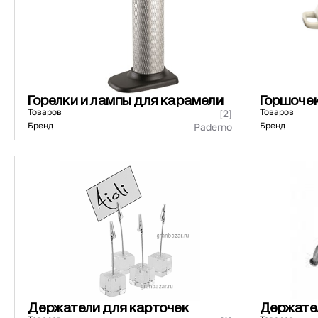
Горелки и лампы для карамели
Горшоче
запекан
Товаров
Товаров
[2]
Бренд
Бренд
Paderno
Держатели для карточек
Держате