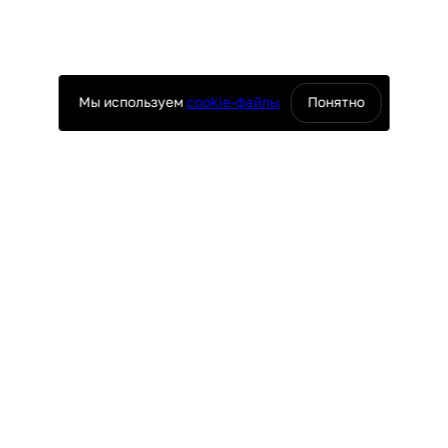
Мы используем
cookie-файлы
Понятно
оснащение ресторанов
юч
ПОКУПАТЕЛЯМ
поставки
Доставка и оплата
ие
Гарантия и возврат
таж
Лизинг