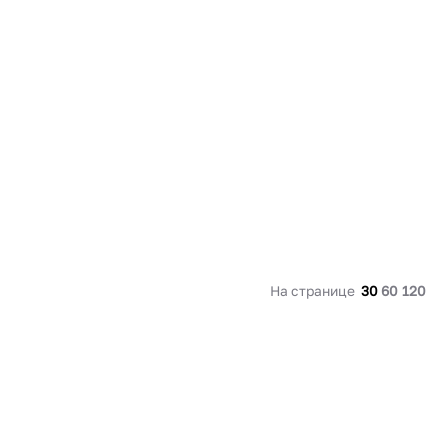
91 480 ₽
В наличии
136 538 ₽
В наличии
Россия
Страна
Россия
олипропилен
Количество дверей
1
В корзину
Купить сейчас
На странице
30
60
120