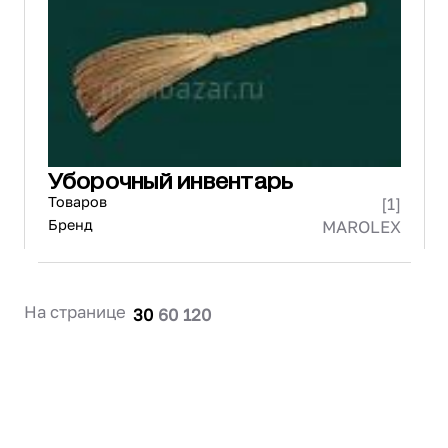
Проектирование
Сервис и монтаж
ПОКУПАТЕЛЯМ
Доставка и оплата
Гарантия и возврат
Лизинг
Уборочный инвентарь
Акции
Товаров
[1]
О GRANBAZAR
О нас
Бренд
MAROLEX
Бренды
Контакты
На странице
30
60
120