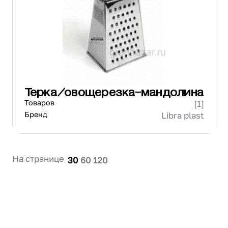
Проектирование
Сервис и монтаж
ПОКУПАТЕЛЯМ
Доставка и оплата
Гарантия и возврат
Лизинг
Терка/овощерезка-мандолина
Акции
Товаров
[1]
О GRANBAZAR
О нас
Бренд
Libra plast
Бренды
Контакты
На странице
30
60
120