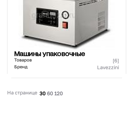
Проектирование
Сервис и монтаж
ПОКУПАТЕЛЯМ
Доставка и оплата
Гарантия и возврат
Лизинг
Машины упаковочные
Акции
Товаров
[6]
О GRANBAZAR
О нас
Бренд
Lavezzini
Бренды
Контакты
На странице
30
60
120