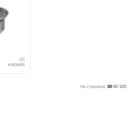
91 480 ₽
В наличии
136 538 ₽
В наличии
Россия
Страна
Россия
олипропилен
Количество дверей
1
В корзину
Купить сейчас
[1]
KRONER
На странице
30
60
120