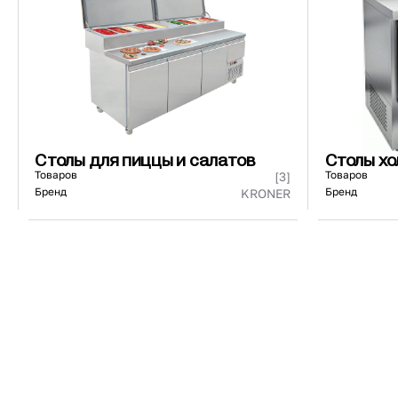
440271/440171
73 ₽
101 ₽
Страна
Материал
К
Столы для пиццы и салатов
Столы х
Товаров
Товаров
[3]
Бренд
Бренд
KRONER