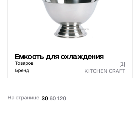
Проектирование
Сервис и монтаж
ПОКУПАТЕЛЯМ
Доставка и оплата
Гарантия и возврат
Лизинг
Емкость для охлаждения
Акции
Товаров
[1]
О GRANBAZAR
О нас
Бренд
KITCHEN CRAFT
Бренды
Контакты
На странице
30
60
120