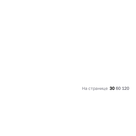
91 480 ₽
В наличии
136 538 ₽
В наличии
Россия
Страна
Россия
олипропилен
Количество дверей
1
В корзину
Купить сейчас
На странице
30
60
120