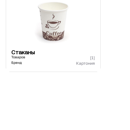
440271/440171
73 ₽
101 ₽
Страна
Материал
К
Стаканы
Товаров
[1]
Бренд
Картония