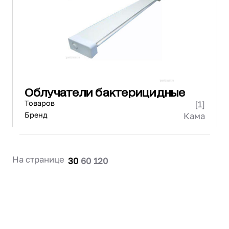
Проектирование
Сервис и монтаж
ПОКУПАТЕЛЯМ
Доставка и оплата
Гарантия и возврат
Лизинг
Облучатели бактерицидные
Акции
Товаров
[1]
О GRANBAZAR
О нас
Бренд
Кама
Бренды
Контакты
На странице
30
60
120