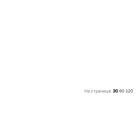
91 480 ₽
В наличии
136 538 ₽
В наличии
Россия
Страна
Россия
олипропилен
Количество дверей
1
В корзину
Купить сейчас
На странице
30
60
120