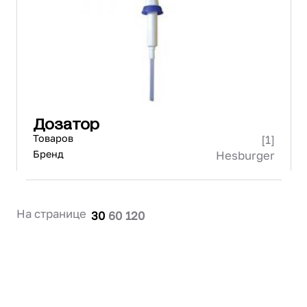
Проектирование
Сервис и монтаж
ПОКУПАТЕЛЯМ
Доставка и оплата
Гарантия и возврат
Лизинг
Дозатор
Акции
Товаров
[1]
О GRANBAZAR
О нас
Бренд
Hesburger
Бренды
Контакты
На странице
30
60
120