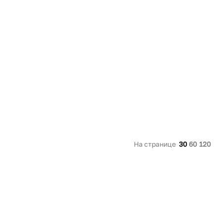
91 480 ₽
В наличии
136 538 ₽
В наличии
Россия
Страна
Россия
олипропилен
Количество дверей
1
В корзину
Купить сейчас
На странице
30
60
120