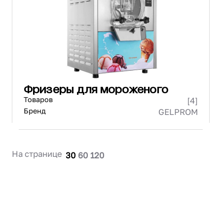
Проектирование
Сервис и монтаж
ПОКУПАТЕЛЯМ
Доставка и оплата
Гарантия и возврат
Лизинг
Фризеры для мороженого
Акции
Товаров
[4]
О GRANBAZAR
О нас
Бренд
GELPROM
Бренды
Контакты
На странице
30
60
120