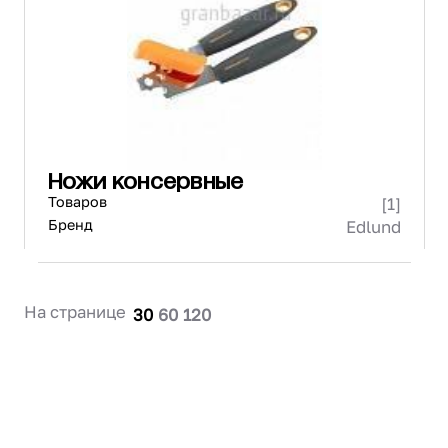
Проектирование
Сервис и монтаж
ПОКУПАТЕЛЯМ
Доставка и оплата
Гарантия и возврат
Лизинг
Ножи консервные
Акции
Товаров
[1]
О GRANBAZAR
О нас
Бренд
Edlund
Бренды
Контакты
На странице
30
60
120