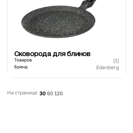
Проектирование
Сервис и монтаж
ПОКУПАТЕЛЯМ
Доставка и оплата
Гарантия и возврат
Лизинг
Сковорода для блинов
Акции
Товаров
[1]
О GRANBAZAR
О нас
Бренд
Edenberg
Бренды
Контакты
На странице
30
60
120