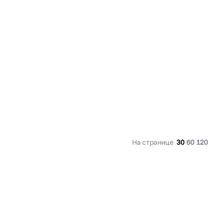
91 480 ₽
В наличии
136 538 ₽
В наличии
Россия
Страна
Россия
олипропилен
Количество дверей
1
В корзину
Купить сейчас
На странице
30
60
120