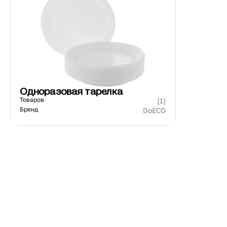
440271/440171
73 ₽
101 ₽
Страна
Материал
К
Одноразовая тарелка
Товаров
[1]
Бренд
DoECO