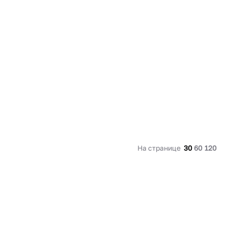
91 480 ₽
В наличии
136 538 ₽
В наличии
Россия
Страна
Россия
олипропилен
Количество дверей
1
В корзину
Купить сейчас
На странице
30
60
120