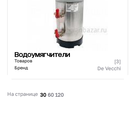
Проектирование
Сервис и монтаж
ПОКУПАТЕЛЯМ
Доставка и оплата
Гарантия и возврат
Лизинг
Водоумягчители
Акции
Товаров
[3]
О GRANBAZAR
О нас
Бренд
De Vecchi
Бренды
Контакты
На странице
30
60
120