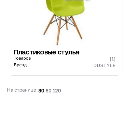
Проектирование
Сервис и монтаж
ПОКУПАТЕЛЯМ
Доставка и оплата
Гарантия и возврат
Лизинг
Пластиковые стулья
Акции
Товаров
[1]
О GRANBAZAR
О нас
Бренд
DDSTYLE
Бренды
Контакты
На странице
30
60
120