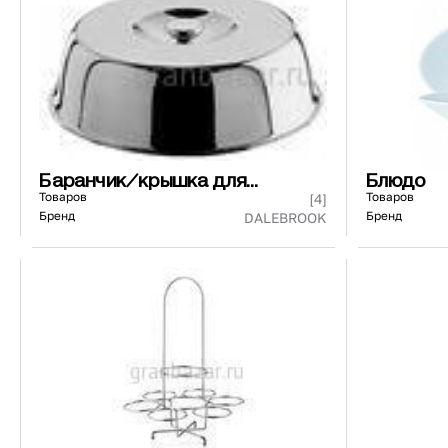
440271/440171
73 ₽
101 ₽
Страна
Материал
К
Баранчик/крышка для
Блюдо
сервировки
Товаров
Товаров
[4]
Бренд
Бренд
DALEBROOK