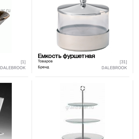
91 480 ₽
В наличии
136 538 ₽
В наличии
Россия
Страна
Россия
олипропилен
Количество дверей
1
В корзину
Купить сейчас
Емкость фуршетная
Товаров
[1]
[31]
Бренд
DALEBROOK
DALEBROOK