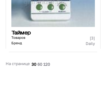
Проектирование
Сервис и монтаж
ПОКУПАТЕЛЯМ
Доставка и оплата
Гарантия и возврат
Таймер
Лизинг
Товаров
[3]
Акции
Бренд
Daily
О GRANBAZAR
О нас
Бренды
На странице
30
60
120
Контакты