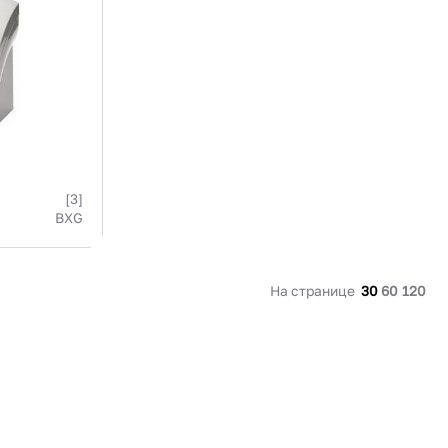
91 480 ₽
В наличии
136 538 ₽
В наличии
Россия
Страна
Россия
олипропилен
Количество дверей
1
В корзину
Купить сейчас
[3]
BXG
На странице
30
60
120