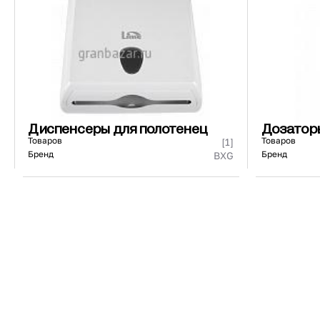
440271/440171
73 ₽
101 ₽
Страна
Материал
К
Диспенсеры для полотенец
Дозатор
Товаров
Товаров
[1]
Бренд
Бренд
BXG