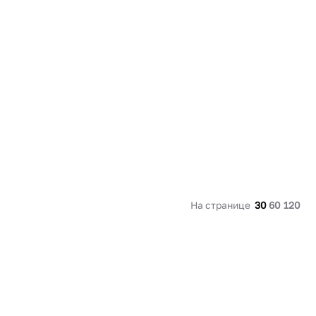
91 480 ₽
В наличии
136 538 ₽
В наличии
Россия
Страна
Россия
олипропилен
Количество дверей
1
В корзину
Купить сейчас
На странице
30
60
120