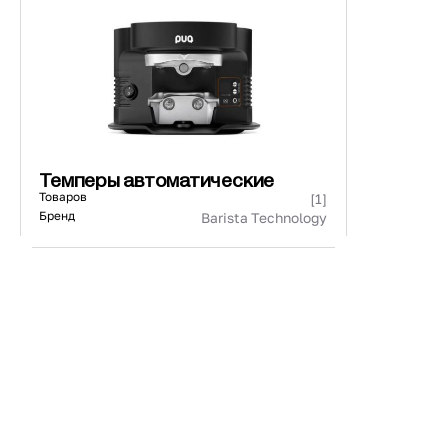
440271/440171
73 ₽
101 ₽
Страна
Материал
К
Темперы автоматические
Товаров
[1]
Бренд
Barista Technology