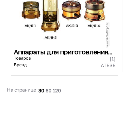
Проектирование
Сервис и монтаж
ПОКУПАТЕЛЯМ
Доставка и оплата
Гарантия и возврат
Лизинг
Аппараты для приготовления
Акции
кофе на песке
Товаров
[1]
О GRANBAZAR
О нас
Бренд
ATESE
Бренды
Контакты
На странице
30
60
120