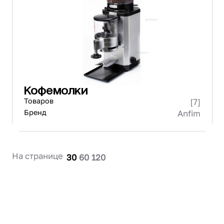
Проектирование
Сервис и монтаж
ПОКУПАТЕЛЯМ
Доставка и оплата
Гарантия и возврат
Лизинг
Кофемолки
Акции
Товаров
[7]
О GRANBAZAR
О нас
Бренд
Anfim
Бренды
Контакты
На странице
30
60
120