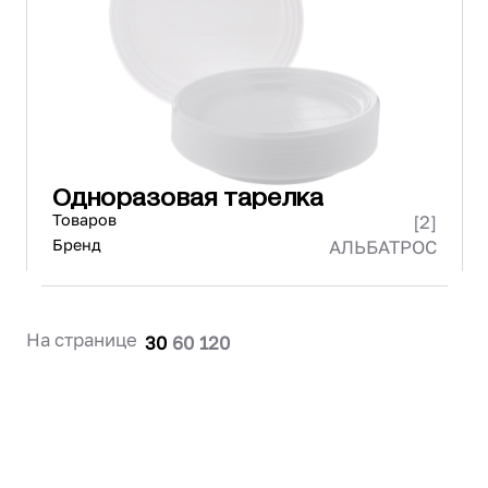
Проектирование
Сервис и монтаж
ПОКУПАТЕЛЯМ
Доставка и оплата
Гарантия и возврат
Лизинг
Одноразовая тарелка
Акции
Товаров
[2]
О GRANBAZAR
О нас
Бренд
АЛЬБАТРОС
Бренды
Контакты
На странице
30
60
120